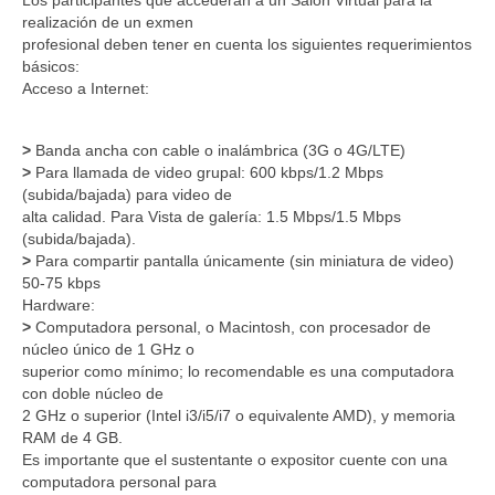
Los participantes que accederán a un Salón Virtual para la
realización de un exmen
profesional deben tener en cuenta los siguientes requerimientos
básicos:
Acceso a Internet:
>
Banda ancha con cable o inalámbrica (3G o 4G/LTE)
>
Para llamada de video grupal: 600 kbps/1.2 Mbps
(subida/bajada) para video de
alta calidad. Para Vista de galería: 1.5 Mbps/1.5 Mbps
(subida/bajada).
>
Para compartir pantalla únicamente (sin miniatura de video)
50-75 kbps
Hardware:
>
Computadora personal, o Macintosh, con procesador de
núcleo único de 1 GHz o
superior como mínimo; lo recomendable es una computadora
con doble núcleo de
2 GHz o superior (Intel i3/i5/i7 o equivalente AMD), y memoria
RAM de 4 GB.
Es importante que el sustentante o expositor cuente con una
computadora personal para